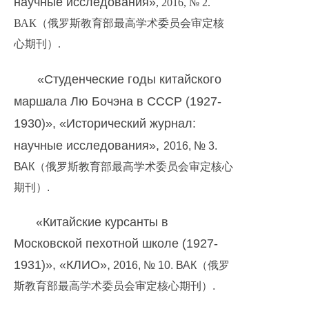
научные исследования»
, 2016, № 2.
ВАК（俄罗斯教育部最高学术委员会审定核
心期刊）.
«Студенческие годы китайского
маршала Лю Бочэна в СССР (1927-
1930)», «Исторический журнал:
научные исследования»,
2016, № 3.
ВАК（俄罗斯教育部最高学术委员会审定核心
期刊）.
«Китайские курсанты в
Московской пехотной школе (1927-
1931)», «КЛИО»,
2016, № 10. ВАК（俄罗
斯教育部最高学术委员会审定核心期刊）.