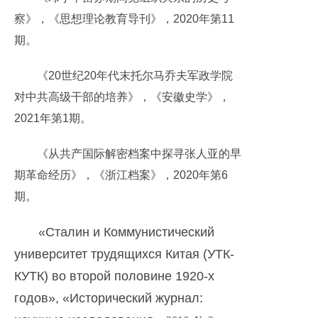
察》，《思想理论教育导刊》，2020年第11
期。
《20世纪20年代末托尔马乔夫军政学院
对中共高级干部的培养》，《安徽史学》，
2021年第1期。
《从共产国际解密档案中探寻张人亚的早
期革命经历》，《浙江档案》，2020年第6
期。
«Сталин и Коммунистический
университет трудящихся Китая (УТК-
КУТК) во второй половине 1920-х
годов», «Исторический журнал: