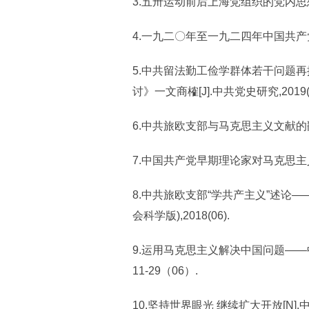
3.五卅运动前后上海党组织的党内思想教育
4.一九二〇年至一九二四年中国共产党与
5.中共留法勤工俭学群体若干问题
讨》一文商榷[J].中共党史研究,2019(0
6.中共旅欧支部与马克思主义文献的翻译[
7.中国共产党早期理论家对马克思主义经
8.中共旅欧支部“学共产主义”述论—
会科学版),2018(06).
9.运用马克思主义解决中国问题——中
11-29（06）.
10.坚持世界眼光 继续扩大开放[N].中