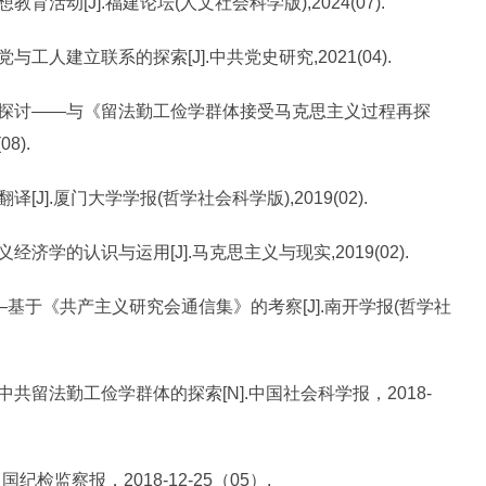
活动[J].福建论坛(人文社会科学版),2024(07).
工人建立联系的探索[J].中共党史研究,2021(04).
再探讨——与《留法勤工俭学群体接受马克思主义过程再探
8).
J].厦门大学学报(哲学社会科学版),2019(02).
济学的认识与运用[J].马克思主义与现实,2019(02).
—基于《共产主义研究会通信集》的考察[J].南开学报(哲学社
共留法勤工俭学群体的探索[N].中国社会科学报，2018-
国纪检监察报，2018-12-25（05）.