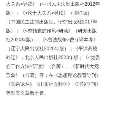
大关系
>
导读》（中国民主法制出版社
2012
年
版）；《
<
论十大关系
>
导读》（增订版）
（中国民主法制出版社、研究出版社
2017
年
版）；《
<
整顿党的作风
>
研读》（研究出版
社
2020
年版）；《
<
普法战争
>
曹汀译本考》
（辽宁人民出版社
2020
年版）；《平津高校
外迁》，北京人民出版社
2023
年版；《
<
党委
会工作方法
>
研读》（合著）、《新时代大党
形象》（合著）等；
在《思想理论教育导刊》
《东岳论丛》《山东社会科学》《理论学刊》
等发表文章数十篇。