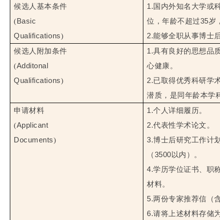
1.
候选人基本条件
国内外知名大学或
Basic
35
(
位，年龄不超过
岁
Qualifications
2.
)
能够全职从事博士
1.
候选人附加条件
具有良好的思想品
Additonal
(
心健康。
Qualifications
2.
)
已取得优秀科研学
潜质，是同年龄本学
1.
个人详细履历。
申请材料
Applicant
2.
代表性学术论文。
(
Documents
3.
博士后研究工作计
)
（
3500
以内）。
4.
学历学位证书、职
材料。
5.
两
份专家推荐信（
6.
请将上述材料存储