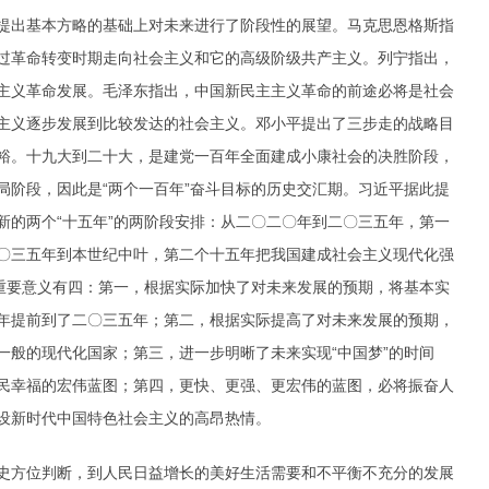
出基本方略的基础上对未来进行了阶段性的展望。马克思恩格斯指
过革命转变时期走向社会主义和它的高级阶级共产主义。列宁指出，
主义革命发展。毛泽东指出，中国新民主主义革命的前途必将是社会
主义逐步发展到比较发达的社会主义。邓小平提出了三步走的战略目
裕。十九大到二十大，是建党一百年全面建成小康社会的决胜阶段，
局阶段，因此是“两个一百年”奋斗目标的历史交汇期。习近平据此提
新的两个“十五年”的两阶段安排：从二〇二〇年到二〇三五年，第一
〇三五年到本世纪中叶，第二个十五年把我国建成社会主义现代化强
排重要意义有四：第一，根据实际加快了对未来发展的预期，将基本实
年提前到了二〇三五年；第二，根据实际提高了对未来发展的预期，
一般的现代化国家；第三，进一步明晰了未来实现“中国梦”的时间
民幸福的宏伟蓝图；第四，更快、更强、更宏伟的蓝图，必将振奋人
设新时代中国特色社会主义的高昂热情。
方位判断，到人民日益增长的美好生活需要和不平衡不充分的发展