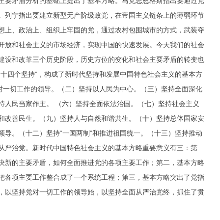
要矛盾分析的基础上提出了基本方略。马克思恩格斯指出要通过党
。列宁指出要建立新型无产阶级政党，在帝国主义链条上的薄弱环节
想上、政治上、组织上牢固的党，通过农村包围城市的方式，武装夺
开放和社会主义的市场经济，实现中国的快速发展。今天我们的社会
建设和改革三个历史阶段，历史方位的变化和社会主要矛盾的转变也
“十四个坚持”，构成了新时代坚持和发展中国特色社会主义的基本方
党对一切工作的领导。（二）坚持以人民为中心。（三）坚持全面深化
持人民当家作主。 （六）坚持全面依法治国。（七）坚持社会主义
和改善民生。（九）坚持人与自然和谐共生。（十）坚持总体国家安
领导。（十二）坚持“一国两制”和推进祖国统一。（十三）坚持推动
从严治党。新时代中国特色社会主义的基本方略重要意义有三：第
决新的主要矛盾，如何全面推进党的各项主要工作；第二，基本方略
把各项主要工作整合成了一个系统工程；第三，基本方略突出了党指
，以坚持党对一切工作的领导始，以坚持全面从严治党终，抓住了贯