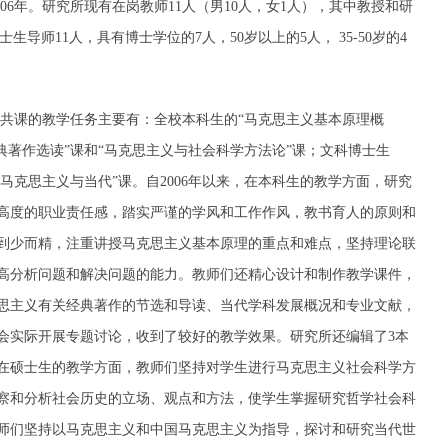
06年。研究所现有在岗教师11人（男10人，女1人），其中教授和研
生导师11人，具有博士学位的7人，50岁以上的5人， 35-50岁的4
共课的教学任务主要有：全校本科生的“马克思主义基本原理概
典著作选读”课和“马克思主义与社会科学方法论”课；文科博士生
国马克思主义与当代”课。自2006年以来，在本科生的教学方面，研究
高度的职业责任感，踏实严谨的学风和工作作风，教书育人的原则和
到少而精，注重讲授马克思主义基本原理的重点和难点，坚持理论联
高分析问题和解决问题的能力。教师们还精心设计和制作教学课件，
思主义有关经典著作的节选和导读、当代学科发展概况和专业文献，
会实际开展专题讨论，收到了较好的教学效果。研究所还编辑了3本
在硕士生的教学方面，教师们坚持对学生进行马克思主义社会科学方
察和分析社会历史的立场、观点和方法，使学生掌握研究哲学社会科
师们坚持以马克思主义和中国马克思主义为指导，探讨和研究当代世