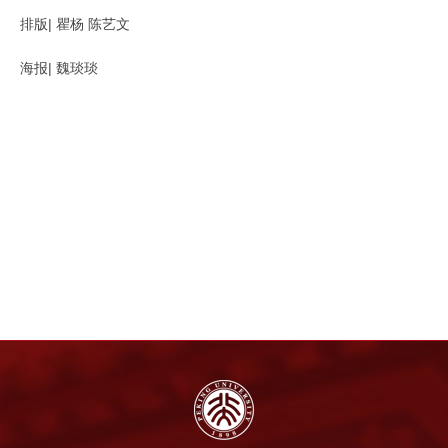
排版| 瞿杨 陈艺文
海报| 魏琰琰