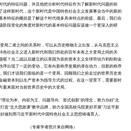
时代的特征问题，并且他把分析时代特征作为了解新时代问题的前
了这样新时代，这个新时代是中国特色社会主义发展事业当中的新的
基本特征的概括是了解这个时代很多具体特点的前提。最后，我们在
级阶段变化的角度对新时代的基本特征问题应该做一个更深入的研
大变局二者之间的关系时，可以从历史唯物主义出发，从马克思主义
特色社会主义进入新时代和我们所处的百年未有之大变局之间的关
题呢？当二战以后建立的以美国为首的资本主义全球劳动力剥削和金
秩序出现了一定的变动，它有向新秩序发展的潜在动力，但新的秩序
，我们才说我们面临的是一个变局。回顾我们之前走过的世界历史发
金融资本到以生产资本为指导方式的过程。在这一背景下，需要新时
方案来面对当前世界历史中的大变局。
“理论为本、内容为王、问题导向、形式创新”的理念，努力办好“北
打造“北大思政课”教学品牌，助力全国高校马院更好开展“习近平新
更好做到用习近平新时代中国特色社会主义思想铸魂育人。
（专家学者照片来自网络）