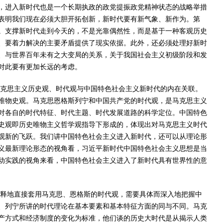
，进入新时代也是一个长期执政的政党提振政党精神状态的战略举措
表明我们现在必须大胆开拓创新，新时代要有新气象、新作为。第
。支撑新时代走到今天的，不是光靠偶然性，而是基于一种客观历史
、要着力解决的主要矛盾提供了现实依据。此外，还必须处理好新时
、与世界百年未有之大变局的关系，关于我国社会主义初级阶段和发
对此要有更加长远的考虑。
马克思主义历史观、时代观与中国特色社会主义新时代的内在关联。
唯物史观。马克思恩格斯列宁和中国共产党的时代观，是马克思主义
对各自的时代特征、时代主题、时代发展道路的科学定位。中国特色
史观即历史唯物主义哲学观指导下形成的，体现出对马克思主义时代
观新的飞跃。我们讲中国特色社会主义进入新时代，还可以从理论形
义最新理论形态的视角看，习近平新时代中国特色社会主义思想是当
动实践的视角来看，中国特色社会主义进入了新时代具有世界性的意
解释地直接套用马克思、恩格斯的时代观，需要具体而深入地把握中
、列宁所讲的时代理论在基本要素和基本特征方面的同与不同。马克
产方式和经济制度的变化为标准，他们谈的历史大时代是从揭示人类