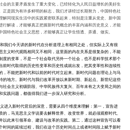
社会的主要矛盾发生了重大变化，已经转化为人民日益增长的美好生
。正是因为有许多鲜明的标志，我们才讲经过长期努力，中国特色社
理解同现实生活中的实践紧密联系起来，特别是注重从党史、新中国
进行解读，才能够真正把握新时代概念的丰富内涵和历史意义，才能
中国特色社会主义思想，才能够真正让学生悟透、弄通、做实。
，和我们今天讲的新时代在分析道理上有相同之处，但实际上又有很
思主义时代观既相同又不相同，这里面的内在关系是很复杂的，不能
制度的变革，不是一个社会取代另外一个社会，也不是科学技术那个
当前时代取得的历史性变革和历史性成就出发，把其变革性和连续性
的，不能把新时代和以前的时代对立起来。新时代问题在理论上与马
特的地方。新时代与我们改革开放以来新时期、新起点、新世纪这些
与社会主义初级阶段、中华民族伟大复兴、百年未有之大变局之间的
和实践问题，都值得我们进一步深入研究和分析。
主义进入新时代背后的深意，需要从四个维度来理解：第一，宣告进
质的，马克思主义学说要去解释世界、改变世界，就必须观察时代、
并以此来引领革命、建设与改革的实践。第二，通过这种宣告可以看
个时间的延续过程，我们在这个历史时间点上或者时间段上赋予新时