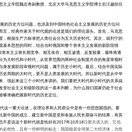
思主义学院魏志奇副教授、北京大学马克思主义学院博士后汪越担任
发展的历史方位问题，也涉及到中国特色社会主义发展的历史方位问
而言，经典作家关于时代观的论述是我们的理论源头。首先，马克思
度，根据生产力标准把人类社会分为五大历史时代。其次，就列宁的
观基本思想的同时，结合当时俄国和整个资本主义发展的新阶段情
义和资本主义将长期竞争、相互依存、相互渗透、反复较量，最终将逐
分为大时代和小时代，从世界范围内两种社会制度共存的角度审视时
自身发展阶段审视时代问题，属于历史小时代。最后，结合中国实际
历史周期的大时代，更不是人类发展的大时代。所以新时代是从中华
来、强起来这三个小时代来讲的。我们要把大时代和小时代的关系搞
改变社会主义初级阶段的这一基本判断，为什么我们国家仍处于社会
能够准确把握新时代的历史定位。
时代这一重大论述，在理论界和人民群众中是有一些思想困惑的。要
比新中国的成立，建立新中国是党和各族人民长期奋斗的结果，有其
不是说这个新时代就是恰好在2017年10月18
日那天进入的，它也
的必然性，且有一些鲜明的标志：我国稳居全球第二大经济体，为世