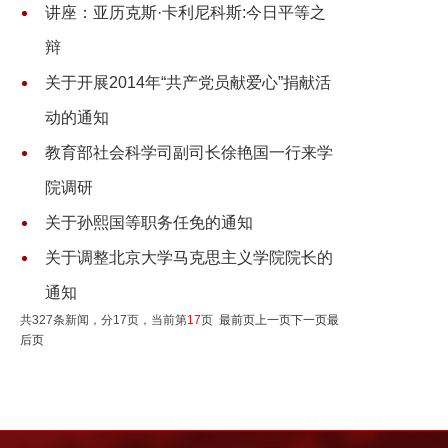
讲座：亚历克斯·卡利尼科斯:今日平等之
辩
关于开展2014年“共产党员献爱心”捐献活
动的通知
教育部社会科学司副司长徐艳国一行来学
院调研
关于孙熙国等职务任免的通知
关于调整北京大学马克思主义学院院长的
通知
共327条新闻，分17页，当前第
17
页
最前页
上一页
下一页
最
后页