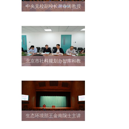
中央党校副校长谢春涛教授
主讲北京大学2019年春
季“形势与政策”第三场报告
会
北京市社科规划办智库和教
委联合检查组来我院考察验
收中国化马克思主义发展研
究基地
生态环境部王金南院士主讲
北京大学2019年春季“形势